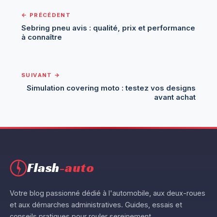
← PRÉCÉDENT
Sebring pneu avis : qualité, prix et performance
à connaître
SUIVANT →
Simulation covering moto : testez vos designs
avant achat
Aller
au
contenu
Flash
-auto
Votre blog passionné dédié à l'automobile, aux deux-roues
et aux démarches administratives. Guides, essais et
conseils pratiques pour rouler sereinement.