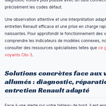
diagnostic voiture plus poussé avec un outil connect
précisément les codes défaut.
Une observation attentive et une interprétation adap
entretien Renault efficace et une prise en charge ra
naissantes. Pour approfondir le fonctionnement des 
comprendre les indicateurs de modèles connexes, no
consulter des ressources spécialisées telles que
ce g
voyants Clio 3
.
Solutions concrètes face aux 
allumés : diagnostic, réparati
entretien Renault adapté
Face à une alerte sur votre tableau de bord, il est es